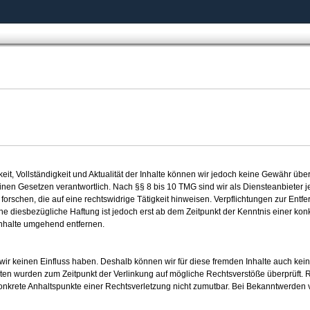
igkeit, Vollständigkeit und Aktualität der Inhalte können wir jedoch keine Gewähr üb
en Gesetzen verantwortlich. Nach §§ 8 bis 10 TMG sind wir als Diensteanbieter jedo
rschen, die auf eine rechtswidrige Tätigkeit hinweisen. Verpflichtungen zur Ent
e diesbezügliche Haftung ist jedoch erst ab dem Zeitpunkt der Kenntnis einer kon
nhalte umgehend entfernen.
 wir keinen Einfluss haben. Deshalb können wir für diese fremden Inhalte auch kein
Seiten wurden zum Zeitpunkt der Verlinkung auf mögliche Rechtsverstöße überprüft. 
e konkrete Anhaltspunkte einer Rechtsverletzung nicht zumutbar. Bei Bekanntwerde