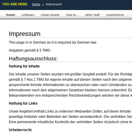
Skip
→
YOU ARE HERE:
home
impressum
to
Sections
Personal
content.
tools
home
software
cheat sheets
how to...
other stuff
experiences
|
Skip
to
navigation
Impressum
This page is in German as it is required by German law.
Angaben gemäß § 5 TMG:
Haftungsausschluss:
Haftung für Inhalte
Die Inhalte unserer Seiten wurden mit größter Sorgfalt erstellt. Für die Richt
gemäß § 7 Abs.1 TMG für eigene Inhalte auf diesen Seiten nach den allgemein
gespeicherte fremde Informationen zu überwachen oder nach Umständen zu fo
Informationen nach den allgemeinen Gesetzen bleiben hiervon unberührt. Ein
Bekanntwerden von entsprechenden Rechtsverletzungen werden wir diese I
Haftung für Links
Unser Angebot enthält Links zu externen Webseiten Dritter, auf deren Inhalte
jeweilige Anbieter oder Betreiber der Seiten verantwortlich. Die verlinkten 
Eine permanente inhaltliche Kontrolle der verlinkten Seiten ist jedoch ohn
Urheberrecht