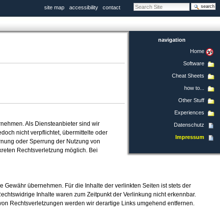
search site
site map
accessibility
contact
advanced search
navigation
Home
Software
Cheat Sheets
how to...
Other Stuff
Experiences
ernehmen. Als Diensteanbieter sind wir
Datenschutz
ch nicht verpflichtet, übermittelte oder
Impressum
fernung oder Sperrung der Nutzung von
kreten Rechtsverletzung möglich. Bei
e Gewähr übernehmen. Für die Inhalte der verlinkten Seiten ist stets der
Rechtswidrige Inhalte waren zum Zeitpunkt der Verlinkung nicht erkennbar.
n von Rechtsverletzungen werden wir derartige Links umgehend entfernen.