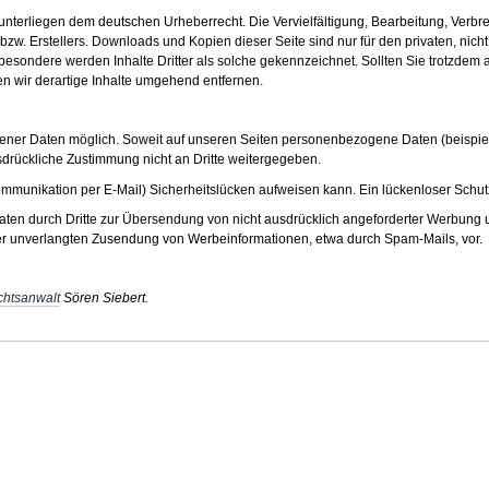
n unterliegen dem deutschen Urheberrecht. Die Vervielfältigung, Bearbeitung, Verb
zw. Erstellers. Downloads und Kopien dieser Seite sind nur für den privaten, nicht 
nsbesondere werden Inhalte Dritter als solche gekennzeichnet. Sollten Sie trotzde
 wir derartige Inhalte umgehend entfernen.
ner Daten möglich. Soweit auf unseren Seiten personenbezogene Daten (beispiels
usdrückliche Zustimmung nicht an Dritte weitergegeben.
ommunikation per E-Mail) Sicherheitslücken aufweisen kann. Ein lückenloser Schutz d
ten durch Dritte zur Übersendung von nicht ausdrücklich angeforderter Werbung u
e der unverlangten Zusendung von Werbeinformationen, etwa durch Spam-Mails, vor.
htsanwalt
Sören Siebert.